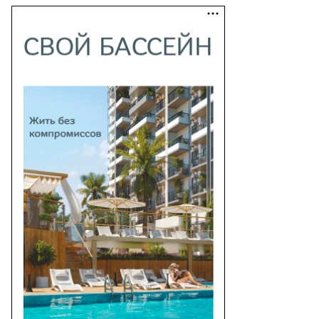
то:
ад
красов,