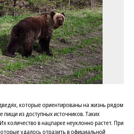
Ко
едведях, которые ориентированы на жизнь рядом
е пищи из доступных источников. Таких
х количество в нацпарке неуклонно растет. При
 которые удалось отразить в официальной