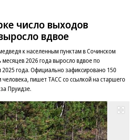
рке число выходов
выросло вдвое
медведя к населенным пунктам в Сочинском
 месяцев 2026 года выросло вдвое по
 2025 года. Официально зафиксировано 150
 человека, пишет ТАСС со ссылкой на старшего
за Пруидзе.
Развернуть на весь экран
Фо
Вл
Не