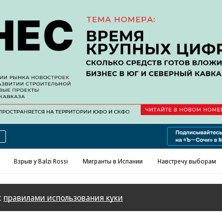
Реклама в «Ъ» www.kommersant.ru/ad
Взрыв у Balzi Rossi
Мигранты в Испании
Навстречу выборам
с
правилами использования куки