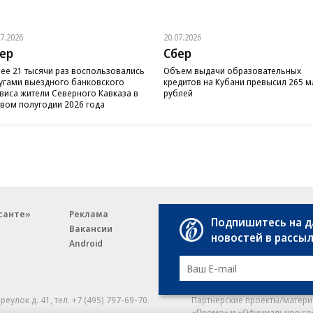
07.2026
20.07.2026
ер
Сбер
ее 21 тысячи раз воспользовались
Объем выдачи образовательных
угами выездного банковского
кредитов на Кубани превысил 265 м
виса жители Северного Кавказа в
рублей
вом полугодии 2026 года
санте»
Реклама
Обратная связь
Подпишитесь на 
Вакансии
Правовая информация
новостей в рассы
Android
E-mail рассылки
реулок д. 41,
тел. +7 (495) 797-69-70.
Партнерские проекты/матери
«Промо» и «Официальное со