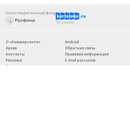
Благотворительный фонд
18+ реклама
О «Коммерсанте»
Android
Архив
Обратная связь
Контакты
Правовая информация
Реклама
E-mail рассылки
Вакансии
18+
© АО «Коммерсантъ». 127006, Москва, Оружейный переулок д. 41,
тел. +7 (495) 797-69-70.
Сетевое издание «Коммерсантъ» (доменное имя сайта:
kommersant.ru) зарегистрировано Федеральной службой
по надзору в сфере связи, информационных технологий и массовых
коммуникаций (Роскомнадзор), регистрационный номер и дата