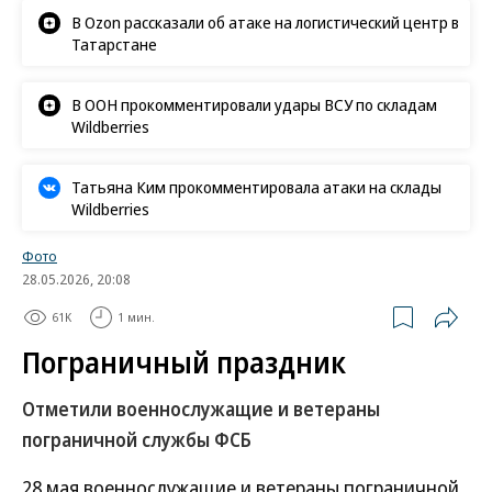
«Ъ» в социальных сетях
Роскачество нашло кишечную палочку в бургерах
пяти сетей быстрого питания
В Ozon рассказали об атаке на логистический центр в
Татарстане
В ООН прокомментировали удары ВСУ по складам
Wildberries
Татьяна Ким прокомментировала атаки на склады
Wildberries