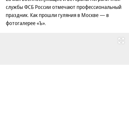
Фото
28.05.2026, 20:08
61K
1 мин.
Пограничный праздник
Отметили военнослужащие и ветераны
пограничной службы ФСБ
28 мая военнослужащие и ветераны пограничной
службы ФСБ России отмечают профессиональный
праздник. Как прошли гуляния в Москве — в
фотогалерее «Ъ».
Развернуть на