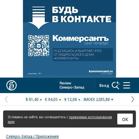
Реклама в «Ъ» www.kommersant.ru/ad
Коммерсантъ
Вход
$ 81,40
€ 94,05
¥ 12,08
IMOEX 2285,88
Предыдущая
С
страница
с
Оставаясь на сайте, вы соглашаетесь с
правилами использования
ОК
куки
Северо-Запад / Приложения