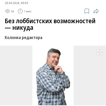
29.04.2026, 00:03
66
1 мин.
Без лоббистских возможностей
— никуда
Колонка редактора
Развернуть на