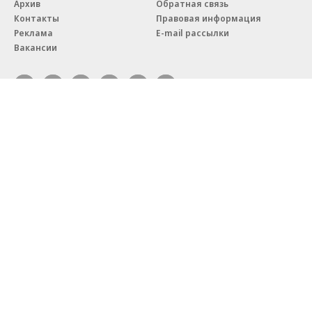
Архив
Обратная связь
Контакты
Правовая информация
Реклама
E-mail рассылки
Вакансии
18+
© АО «Коммерсантъ». 127006, Москва, Оружейный переулок д. 41,
тел. +7 (495) 797-69-70.
Сетевое издание «Коммерсантъ» (доменное имя сайта:
kommersant.ru) зарегистрировано Федеральной службой
по надзору в сфере связи, информационных технологий и массовых
коммуникаций (Роскомнадзор), регистрационный номер и дата
принятия решения о регистрации: серия
Эл № ФС77-76922
от 11 октября 2019 г.
Партнерские проекты/материалы, новости компаний, материалы
с пометкой «Промо» и «Официальное сообщение» опубликованы
на коммерческой основе.
На kommersant.ru применяются рекомендательные технологии.
Подробнее