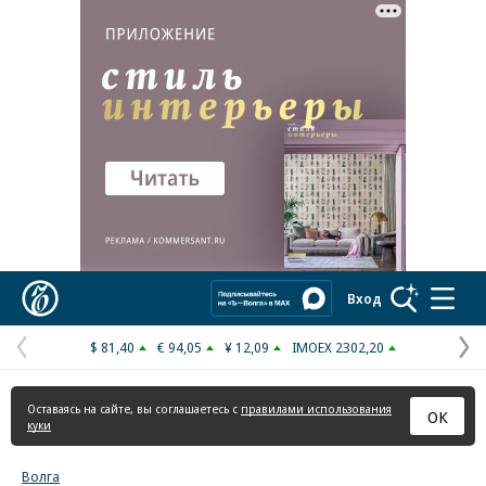
Реклама в «Ъ» www.kommersant.ru/ad
Коммерсантъ
Вход
$ 81,40
€ 94,05
¥ 12,09
IMOEX 2302,20
Предыдущая
С
страница
с
Оставаясь на сайте, вы соглашаетесь с
правилами использования
ОК
куки
Волга