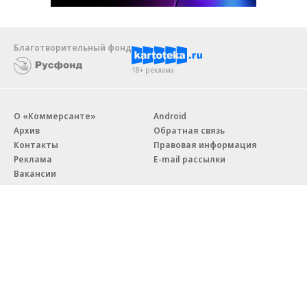
Благотворительный фонд
18+ реклама
О «Коммерсанте»
Android
Архив
Обратная связь
Контакты
Правовая информация
Реклама
E-mail рассылки
Вакансии
18+
© АО «Коммерсантъ». 127006, Москва, Оружейный переулок д. 41,
тел. +7 (495) 797-69-70.
Сетевое издание «Коммерсантъ» (доменное имя сайта:
kommersant.ru) зарегистрировано Федеральной службой
по надзору в сфере связи, информационных технологий и массовых