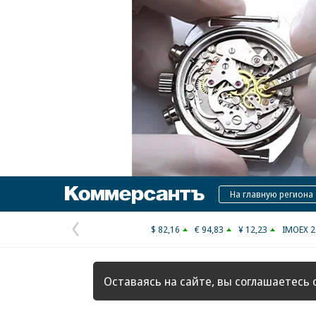
Коммерсантъ
На главную региона
$ 82,16
€ 94,83
¥ 12,23
IMOEX 2
Предыдущая
страница
Оставаясь на сайте, вы соглашаетесь 