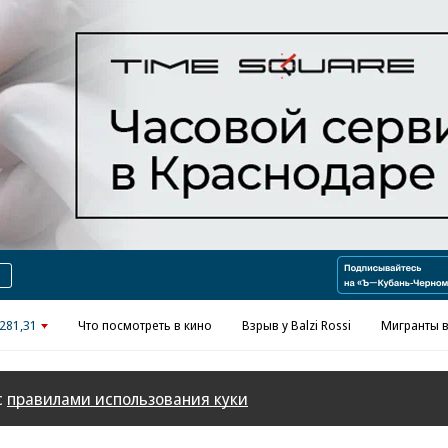
Реклама в «Ъ» www.kommersant.ru/ad
281,31
Что посмотреть в кино
Взрыв у Balzi Rossi
Мигранты в
с
правилами использования куки