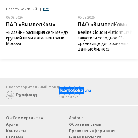
Новости компаний
Все
06.08.2026
05.08.2026
ПАО «ВымпелКом»
ПАО «ВымпелКом»
«Билайн» расширил сеть между
Beeline Cloud и PlatformCraft
крупнейшими дата-центрами
запустили холодное S3-
Москвы
хранилище для архивных
данных бизнеса
Благотворительный фонд
18+ реклама
О «Коммерсанте»
Android
Архив
Обратная связь
Контакты
Правовая информация
Реклама
E-mail рассылки