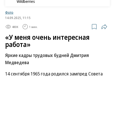
Wildberries
Фото
14.09.2025, 11:15
480K
1 мин.
«У меня очень интересная
работа»
Яркие кадры трудовых будней Дмитрия
Медведева
14 сентября 1965 года родился зампред Совета
безопасности, председатель партии «Единая
Россия» Дмитрий Медведев. Бывший президент
России — в фотогалерее «Ъ».
Развернуть на