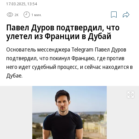
17.03.2025, 13:54
2K
1 мин.
Павел Дуров подтвердил, что
улетел из Франции в Дубай
Основатель мессенджера Telegram Павел Дуров
подтвердил, что покинул Францию, где против
него идет судебный процесс, и сейчас находится в
Дубае.
Развернуть на