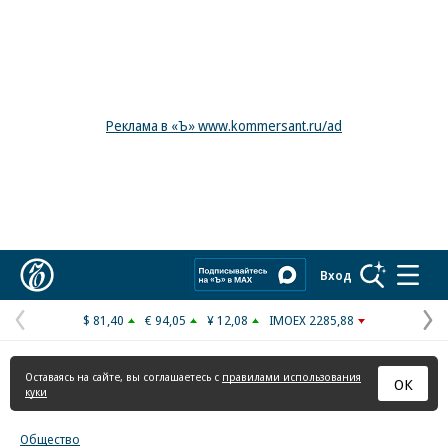
Реклама в «Ъ» www.kommersant.ru/ad
Коммерсантъ
Вход
$ 81,40
€ 94,05
¥ 12,08
IMOEX 2285,88
Предыдущая
С
страница
с
Оставаясь на сайте, вы соглашаетесь с
правилами использования
ОК
куки
Общество