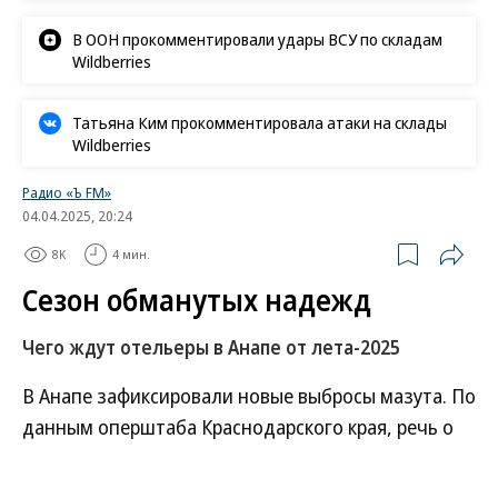
В ООН прокомментировали удары ВСУ по складам
Wildberries
Татьяна Ким прокомментировала атаки на склады
Wildberries
Радио «Ъ FM»
04.04.2025, 20:24
8K
4 мин.
Сезон обманутых надежд
Чего ждут отельеры в Анапе от лета-2025
В Анапе зафиксировали новые выбросы мазута. По
данным оперштаба Краснодарского края, речь о
пяти участках береговой линии. Сильнее всего
пострадали пляжи в районе санатория «Фея-3» и