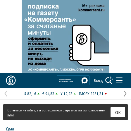
Реклама в «Ъ» www.kommersant.ru/ad
Коммерсантъ
Вход
$ 82,16
€ 94,83
¥ 12,23
IMOEX 2281,31
Предыдущая
С
страница
с
Оставаясь на сайте, вы соглашаетесь с
правилами использования
ОК
куки
Урал