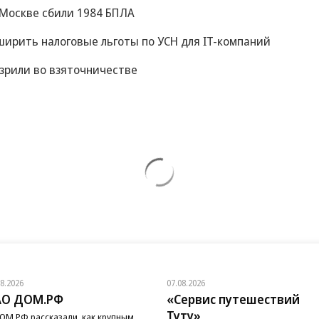
к Москве сбили 1984 БПЛА
ирить налоговые льготы по УСН для IT-компаний
зрили во взяточничестве
08.2026
07.08.2026
АО ДОМ.РФ
«Сервис путешествий
Туту»
ОМ.РФ рассказали, как крупным