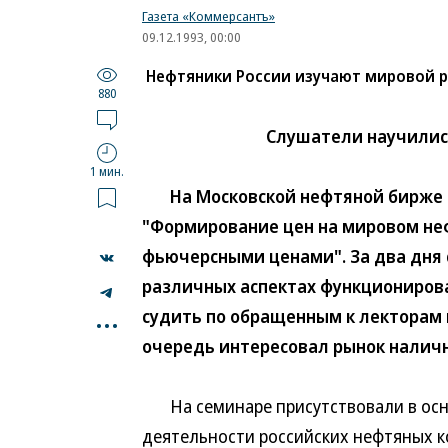
Газета «Коммерсантъ»
09.12.1993, 00:00
Нефтяники России изучают мировой 
880
Слушатели научилис
1 мин.
На Московской нефтяной бирже з
"Формирование цен на мировом не
фьючерсными ценами". За два дня
различных аспектах функционирова
...
судить по обращенным к лекторам 
очередь интересовал рынок наличн
На семинаре присутствовали в осн
деятельности российских нефтяных к