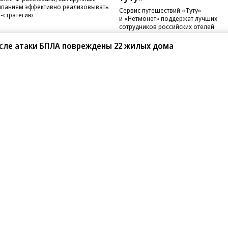
паниям эффективно реализовывать
Сервис путешествий «Туту»
-стратегию
и «Нетмонет» поддержат лучших
сотрудников российских отелей
сле атаки БПЛА повреждены 22 жилых дома
санте»
Реклама
Обратная связь
Вакансии
Правовая информация
Android
E-mail рассылки
реулок д. 41,
тел. +7 (495) 797-69-70.
Партнерские проекты/матери
«Промо» и «Официальное со
а: kommersant.ru) зарегистрировано
нформационных технологий
На kommersant.ru применяют
ционный номер и дата принятия
1 октября 2019 г.