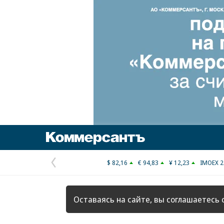
Коммерсантъ
$ 82,16
€ 94,83
¥ 12,23
IMOEX 2
Предыдущая
страница
Оставаясь на сайте, вы соглашаетесь 