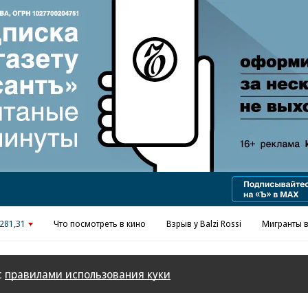
281,31
Что посмотреть в кино
Взрыв у Balzi Rossi
Мигранты в
с
правилами использования куки