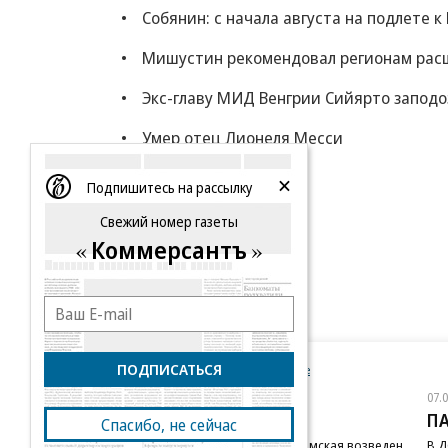
Собянин: с начала августа на подлете 
Мишустин рекомендовал регионам расш
Экс-главу МИД Венгрии Сийярто заподо
Умер отец Лионеля Месси
Еще
Подпишитесь на рассылку
Свежий номер газеты
Коммерсантъ
ПОДПИСАТЬСЯ
Новости компаний
Все
07.08.2026
07.
STONE
П
Спасибо, не сейчас
Бизнес-центр STONE Римская возведен
В Д