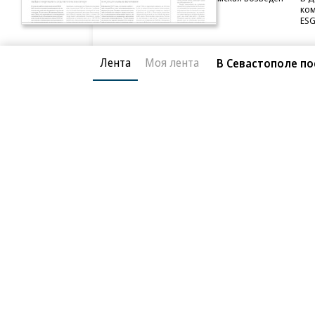
в полную высоту
ком
ESG
Лента
Моя лента
В Севастополе по
Благотворительный фонд
О «Коммер
Архив
Контакты
18+ реклама
© АО «Коммерсантъ». 127006, Москва, Оружейный пе
Сетевое издание «Коммерсантъ» (доменное имя сайт
Федеральной службой по надзору в сфере связи, и
и массовых коммуникаций (Роскомнадзор), регистра
решения о регистрации: серия
Эл № ФС77-76922
от 1