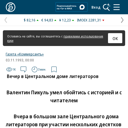
Коммерсантъ
Вход
$ 82,16
€ 94,83
¥ 12,23
IMOEX 2281,31
Предыдущая
С
страница
с
Оставаясь на сайте, вы соглашаетесь с
правилами использования
ОК
куки
Газета «Коммерсантъ»
03.11.1993, 00:00
1K
3 мин.
Вечер в Центральном доме литераторов
Валентин Пикуль умел обойтись с историей и с
читателем
Вчера в большом зале Центрального дома
литераторов при участии нескольких десятков