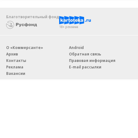
Благотворительный фонд
18+ реклама
О «Коммерсанте»
Android
Архив
Обратная связь
Контакты
Правовая информация
Реклама
E-mail рассылки
Вакансии
18+
© АО «Коммерсантъ». 127006, Москва, Оружейный переулок д. 41,
тел. +7 (495) 797-69-70.
Сетевое издание «Коммерсантъ» (доменное имя сайта:
kommersant.ru) зарегистрировано Федеральной службой
по надзору в сфере связи, информационных технологий и массовых
коммуникаций (Роскомнадзор), регистрационный номер и дата