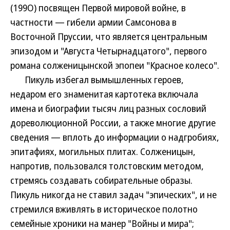
(199О) посвящен Первой мировой войне, в
частности — гибели армии Самсонова в
Восточной Пруссии, что является центральным
эпизодом и "Августа Четырнадцатого", первого
романа солженицынской эпопеи "Красное колесо".
Пикуль избегал вымышленных героев,
недаром его знаменитая картотека включала
имена и биографии тысяч лиц разных сословий
дореволюционной России, а также многие другие
сведения — вплоть до информации о надгробиях,
эпитафиях, могильных плитах. Солженицын,
напротив, пользовался толстовским методом,
стремясь создавать собирательные образы.
Пикуль никогда не ставил задач "эпических", и не
стремился вживлять в историческое полотно
семейные хроники на манер "Войны и мира";