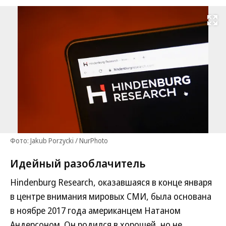
Развернуть на
Фото: Jakub Porzycki / NurPhoto
Идейный разоблачитель
Hindenburg Research, оказавшаяся в конце января
в центре внимания мировых СМИ, была основана
в ноябре 2017 года американцем Натаном
Андерсоном. Он родился в хорошей, но не