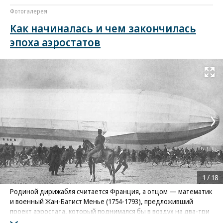
Фотогалерея
Как начиналась и чем закончилась
эпоха аэростатов
Развернуть на
1
/
18
Родиной дирижабля считается Франция, а отцом — математик
и военный Жан-Батист Менье (1754-1793), предложивший
проект аэростата, который поднимался бы в воздух на два-три
километра при помощи трех воздушных винтов. Использовать