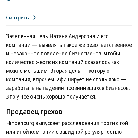
его ученый предлагал для военных целей — в первую
очередь, для разведки
Смотреть
На фото: жители французского Люневиля наблюдают за
аварийной посадкой военного дирижабля
Фото: Getty Images
Заявленная цель Натана Андерсона и его
компании — выявлять такое же безответственное
и незаконное поведение бизнесменов, чтобы
количество жертв их компаний оказалось как
можно меньшим. Вторая цель — которую
компания, впрочем, афиширует не столь ярко —
заработать на падении провинившихся бизнесов.
Это у нее очень хорошо получается.
Продавец грехов
Hindenburg выпускает расследования против той
или иной компании с завидной регулярностью —