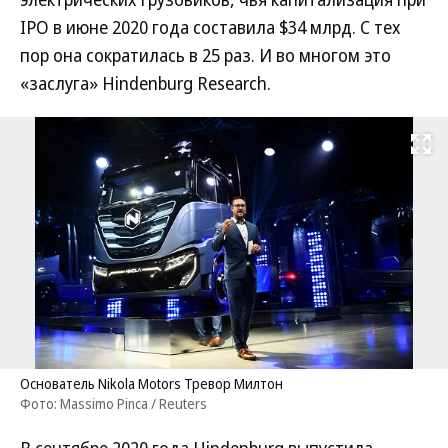
IPO в июне 2020 года составила $34 млрд. С тех
пор она сократилась в 25 раз. И во многом это
«заслуга» Hindenburg Research.
Развернуть на
Основатель Nikola Motors Тревор Милтон
Фото: Massimo Pinca / Reuters
В сентябре 2020 года Hindenburg выпустила