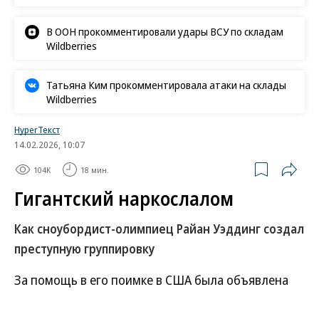
В ООН прокомментировали удары ВСУ по складам
Wildberries
Татьяна Ким прокомментировала атаки на склады
Wildberries
HyperТекст
14.02.2026, 10:07
104K
18 мин.
Гигантский наркослалом
Как сноубордист-олимпиец Райан Уэддинг создал
преступную группировку
За помощь в его поимке в США была объявлена
награда в размере $15 млн. Генпрокурор Пэм