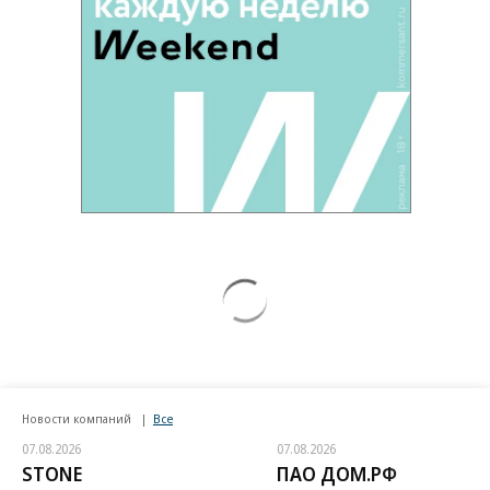
солдат
Путин озвучил итоговый план СВО
Зеленский неожиданно высказался о
возвращении Крыма
Заставим раскаяться: союзник России
дал грозное обещание