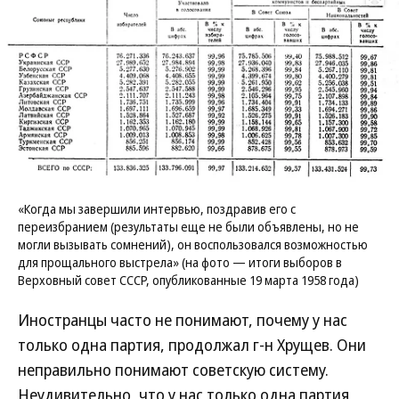
Развернуть на
«Когда мы завершили интервью, поздравив его с
переизбранием (результаты еще не были объявлены, но не
могли вызывать сомнений), он воспользовался возможностью
для прощального выстрела» (на фото — итоги выборов в
Верховный совет СССР, опубликованные 19 марта 1958 года)
Иностранцы часто не понимают, почему у нас
только одна партия, продолжал г-н Хрущев. Они
неправильно понимают советскую систему.
Неудивительно, что у нас только одна партия,