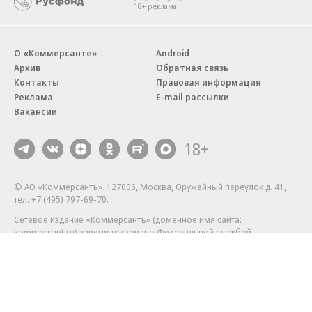
18+ реклама
О «Коммерсанте»
Android
Архив
Обратная связь
Контакты
Правовая информация
Реклама
E-mail рассылки
Вакансии
18+
© АО «Коммерсантъ». 127006, Москва, Оружейный переулок д. 41,
тел. +7 (495) 797-69-70.
Сетевое издание «Коммерсантъ» (доменное имя сайта:
kommersant.ru) зарегистрировано Федеральной службой
по надзору в сфере связи, информационных технологий и массовых
коммуникаций (Роскомнадзор), регистрационный номер и дата
принятия решения о регистрации: серия
Эл № ФС77-76922
от 11 октября 2019 г.
Партнерские проекты/материалы, новости компаний, материалы