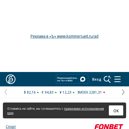
Реклама в «Ъ» www.kommersant.ru/ad
Коммерсантъ
Вход
$ 82,16
€ 94,83
¥ 12,23
IMOEX 2281,31
Предыдущая
С
страница
с
Оставаясь на сайте, вы соглашаетесь с
правилами использования
ОК
куки
Спорт