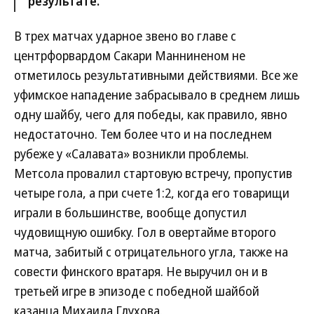
результате.
В трех матчах ударное звено во главе с
центрфорвардом Сакари Манниненом не
отметилось результативными действиями. Все же
уфимское нападение забрасывало в среднем лишь
одну шайбу, чего для победы, как правило, явно
недостаточно. Тем более что и на последнем
рубеже у «Салавата» возникли проблемы.
Метсола провалил стартовую встречу, пропустив
четыре гола, а при счете 1:2, когда его товарищи
играли в большинстве, вообще допустил
чудовищную ошибку. Гол в овертайме второго
матча, забитый с отрицательного угла, также на
совести финского вратаря. Не выручил он и в
третьей игре в эпизоде с победной шайбой
казанца Михаила Глухова.