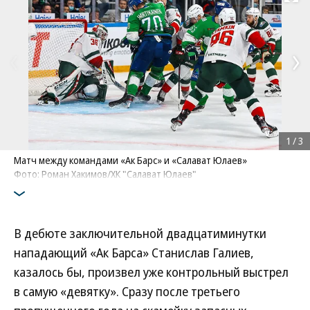
Развернуть на
1
/
3
Матч между командами «Ак Барс» и «Салават Юлаев»
Фото: Роман Хакимов/ХК "Салават Юлаев"
В дебюте заключительной двадцатиминутки
нападающий «Ак Барса» Станислав Галиев,
казалось бы, произвел уже контрольный выстрел
в самую «девятку». Сразу после третьего