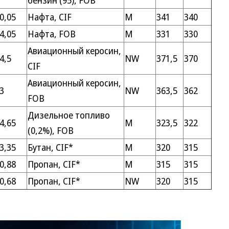
бензин (95), FOB
0,05
Нафта, CIF
M
341
340
4,05
Нафта, FOB
M
331
330
Авиационный керосин,
4,5
NW
371,5
370
CIF
Авиационный керосин,
3
NW
363,5
362
FOB
Дизельное топливо
4,65
M
323,5
322
(0,2%), FOB
3,35
Бутан, CIF*
M
320
315
0,88
Пропан, CIF*
M
315
315
0,68
Пропан, CIF*
NW
320
315