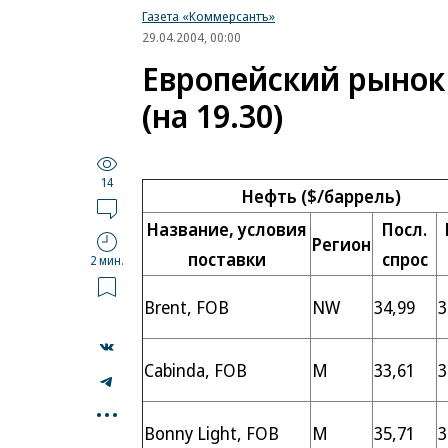
Газета «Коммерсантъ»
29.04.2004, 00:00
Европейский рынок 
(на 19.30)
14
Нефть ($/баррель)
Название, условия
Посл.
Регион
поставки
спрос
2 мин.
Brent, FOB
NW
34,99
3
Cabinda, FOB
M
33,61
3
...
Bonny Light, FOB
M
35,71
3