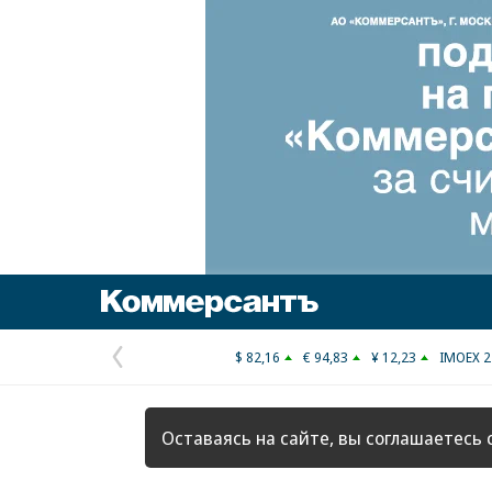
Коммерсантъ
$ 82,16
€ 94,83
¥ 12,23
IMOEX 2
Предыдущая
страница
Оставаясь на сайте, вы соглашаетесь 