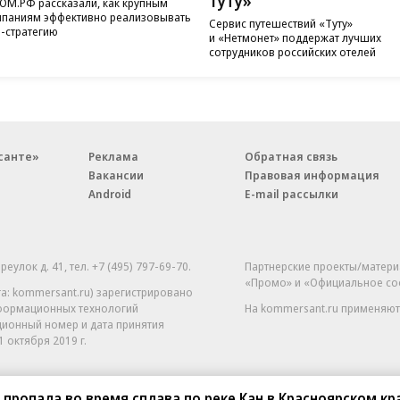
Туту»
ОМ.РФ рассказали, как крупным
паниям эффективно реализовывать
Сервис путешествий «Туту»
-стратегию
и «Нетмонет» поддержат лучших
сотрудников российских отелей
санте»
Реклама
Обратная связь
Вакансии
Правовая информация
Android
E-mail рассылки
реулок д. 41,
тел. +7 (495) 797-69-70.
Партнерские проекты/матери
«Промо» и «Официальное со
а: kommersant.ru) зарегистрировано
нформационных технологий
На kommersant.ru применяют
ционный номер и дата принятия
1 октября 2019 г.
 пропала во время сплава по реке Кан в Красноярском кр