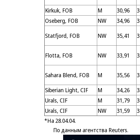
Kirkuk, FOB
M
30,96
3
Oseberg, FOB
NW
34,96
3
Statfjord, FOB
NW
35,41
3
Flotta, FOB
NW
33,91
3
Sahara Blend, FOB
M
35,56
3
Siberian Light, CIF
M
34,26
3
Urals, CIF
M
31,79
3
Urals, CIF
NW
31,59
3
*На 28.04.04.
По данным агентства Reuters.