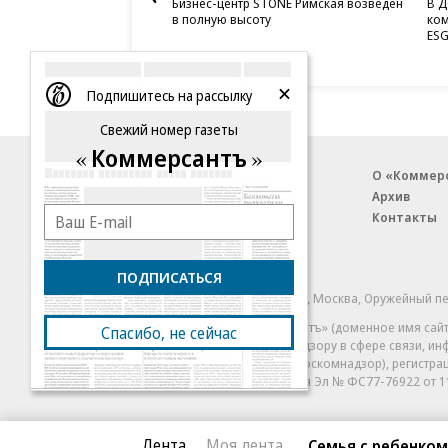
Бизнес-центр STONE Римская возведен
В Д
в полную высоту
ком
ESG
Подпишитесь на рассылку
Свежий номер газеты
Коммерсантъ
Благотворительный фонд
О «Коммер
Архив
Контакты
18+ реклама
ПОДПИСАТЬСЯ
© АО «Коммерсантъ». 127006, Москва, Оружейный пе
Сетевое издание «Коммерсантъ» (доменное имя сайт
Спасибо, не сейчас
Федеральной службой по надзору в сфере связи, и
и массовых коммуникаций (Роскомнадзор), регистра
решения о регистрации: серия
Эл № ФС77-76922
от 1
Лента
Моя лента
Семья с ребенком