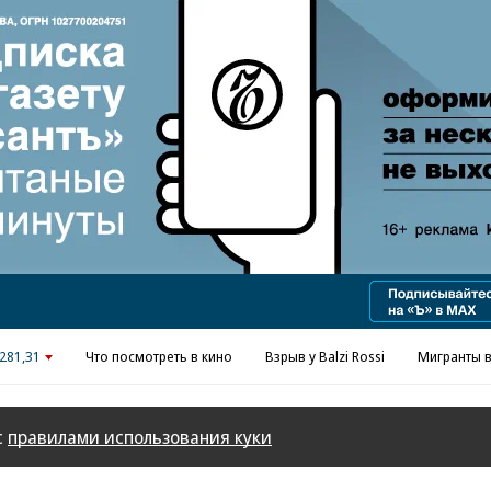
Реклама в «Ъ» www.kommersant.ru/ad
281,31
Что посмотреть в кино
Взрыв у Balzi Rossi
Мигранты в
с
правилами использования куки