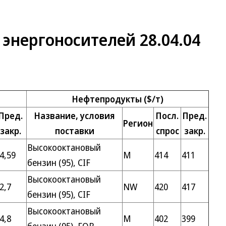
энергоносителей 28.04.04
Нефтепродукты ($/т)
Пред.
Название, условия
Посл.
Пред.
Регион
закр.
поставки
спрос
закр.
Высокооктановый
4,59
M
414
411
бензин (95), CIF
Высокооктановый
2,7
NW
420
417
бензин (95), CIF
Высокооктановый
4,8
M
402
399