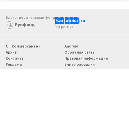
Благотворительный фонд
18+ реклама
О «Коммерсанте»
Android
Архив
Обратная связь
Контакты
Правовая информация
Реклама
E-mail рассылки
Вакансии
18+
© АО «Коммерсантъ». 127006, Москва, Оружейный переулок д. 41,
тел. +7 (495) 797-69-70.
Сетевое издание «Коммерсантъ» (доменное имя сайта:
kommersant.ru) зарегистрировано Федеральной службой
по надзору в сфере связи, информационных технологий и массовых