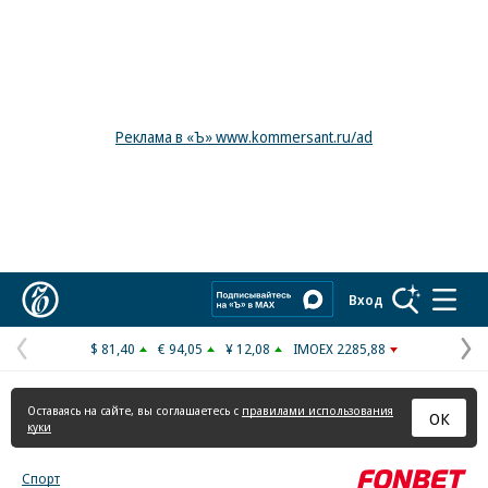
Реклама в «Ъ» www.kommersant.ru/ad
Коммерсантъ
Вход
$ 81,40
€ 94,05
¥ 12,08
IMOEX 2285,88
Предыдущая
С
страница
с
Оставаясь на сайте, вы соглашаетесь с
правилами использования
ОК
куки
Спорт