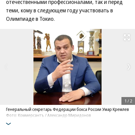
отечественными профессионалами, так и перед
теми, кому в следующем году участвовать в
Олимпиаде в Токио.
Развернуть на
1
/
2
Генеральный секретарь Федерации бокса России Умар Кремлев
Фото: Коммерсантъ / Александр Миридонов