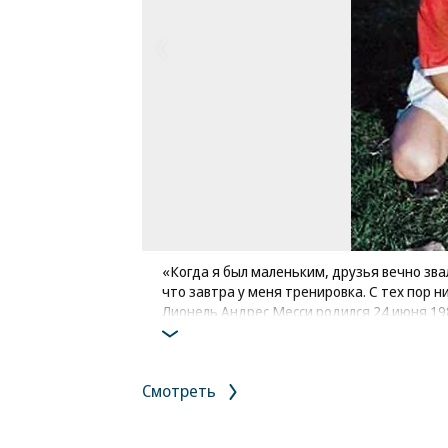
«Когда я был маленьким, друзья вечно звал
что завтра у меня тренировка. С тех пор н
Лионель Андрес Месси родился 24 июня 19
начал заниматься уже в пятилетнем возра
тренером местной футбольной команды. Ко
городе за профессиональный клуб «Ньюэлл
Смотреть
Фото: из личного архива Лионеля Месси