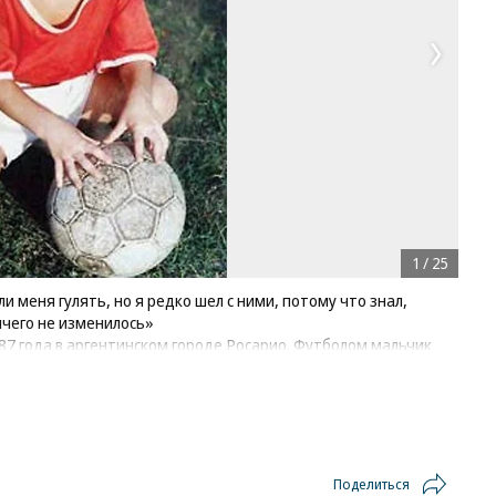
1
/
25
и меня гулять, но я редко шел с ними, потому что знал,
ичего не изменилось»
87 года в аргентинском городе Росарио. Футболом мальчик
сте, поскольку его отец — Хорхе Месси — подрабатывал
гда Лео исполнилось восемь, он уже играл в родном
с Олд Бойз», где стал настоящим лидером команды
Поделиться