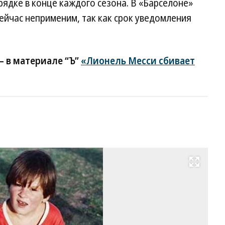
рядке в конце каждого сезона. В «Барселоне»
сейчас неприменим, так как срок уведомления
— в материале “Ъ”
«Лионель Месси сбивает
Развернуть на весь экран