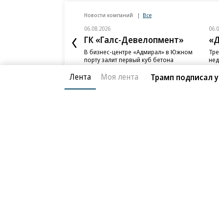
Новости компаний
Все
06.08.2026
06.
ГК «Галс-Девелопмент»
«Д
В бизнес-центре «Адмирал» в Южном
Тре
порту залит первый куб бетона
нед
слу
Лента
Моя лента
Трамп подписал у
Благотворительный фонд
О «Коммер
Архив
Контакты
18+ реклама
© АО «Коммерсантъ». 127006, Москва, Оружейный пе
Сетевое издание «Коммерсантъ» (доменное имя сайт
Федеральной службой по надзору в сфере связи, и