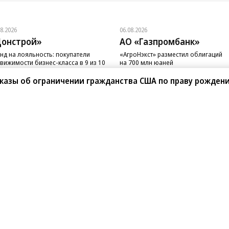
08.2026
06.08.2026
онстрой»
АО «Газпромбанк»
нд на лояльность: покупатели
«АгроНэкст» разместил облигаций
вижимости бизнес-класса в 9 из 10
на 700 млн юаней
чаев остаются в сегменте
казы об ограничении гражданства США по праву рожден
санте»
Реклама
Обратная связь
Вакансии
Правовая информация
Android
E-mail рассылки
реулок д. 41,
тел. +7 (495) 797-69-70.
Партнерские проекты/матери
«Промо» и «Официальное со
а: kommersant.ru) зарегистрировано
нформационных технологий
На kommersant.ru применяют