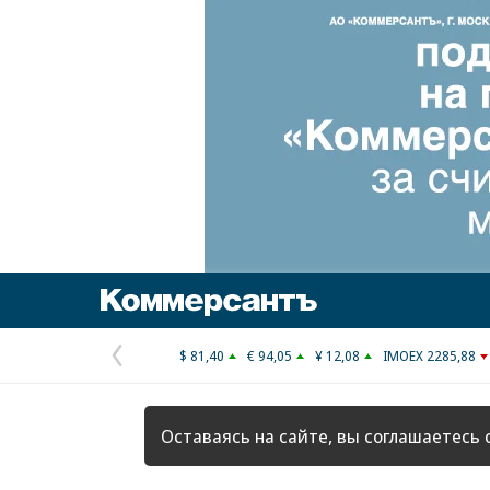
Коммерсантъ
$ 81,40
€ 94,05
¥ 12,08
IMOEX 2285,88
Предыдущая
страница
Оставаясь на сайте, вы соглашаетесь 