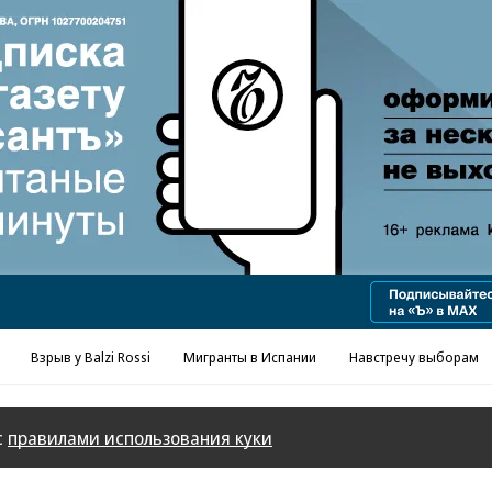
Реклама в «Ъ» www.kommersant.ru/ad
Взрыв у Balzi Rossi
Мигранты в Испании
Навстречу выборам
с
правилами использования куки