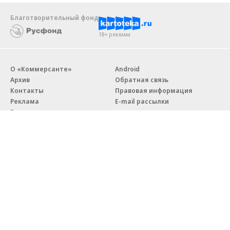
Благотворительный фонд
18+ реклама
О «Коммерсанте»
Android
Архив
Обратная связь
Контакты
Правовая информация
Реклама
E-mail рассылки
Вакансии
18+
© АО «Коммерсантъ». 127006, Москва, Оружейный переулок д. 41,
тел. +7 (495) 797-69-70.
Сетевое издание «Коммерсантъ» (доменное имя сайта:
kommersant.ru) зарегистрировано Федеральной службой
по надзору в сфере связи, информационных технологий и массовых
коммуникаций (Роскомнадзор), регистрационный номер и дата
принятия решения о регистрации: серия
Эл № ФС77-76922