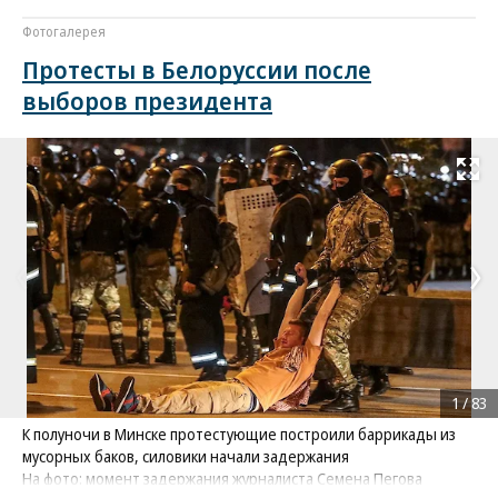
Фотогалерея
Протесты в Белоруссии после
выборов президента
Развернуть на
1
/
83
К полуночи в Минске протестующие построили баррикады из
мусорных баков, силовики начали задержания
На фото: момент задержания журналиста Семена Пегова