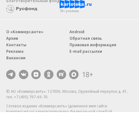
Благотворительный фонд
18+ реклама
О «Коммерсанте»
Android
Архив
Обратная связь
Контакты
Правовая информация
Реклама
E-mail рассылки
Вакансии
18+
© АО «Коммерсантъ». 127006, Москва, Оружейный переулок д. 41,
тел. +7 (495) 797-69-70.
Сетевое издание «Коммерсантъ» (доменное имя сайта:
kommersant.ru) зарегистрировано Федеральной службой
по надзору в сфере связи, информационных технологий и массовых
коммуникаций (Роскомнадзор), регистрационный номер и дата
принятия решения о регистрации: серия
Эл № ФС77-76922
от 11 октября 2019 г.