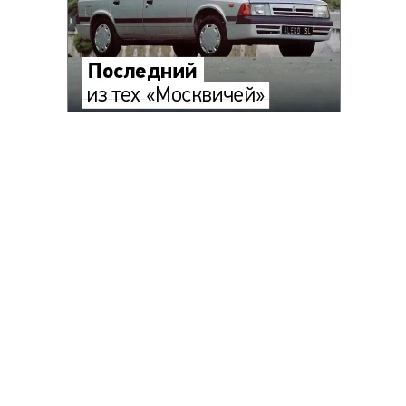
Новости компаний
Все
06.08.2026
06.08.2026
ГК «Галс-Девелопмент»
«Донстрой»
В бизнес-центре «Адмирал» в
Тренд на лояльность: покупат
Южном порту залит первый куб
недвижимости бизнес-класса в
бетона
из 10 случаев остаются