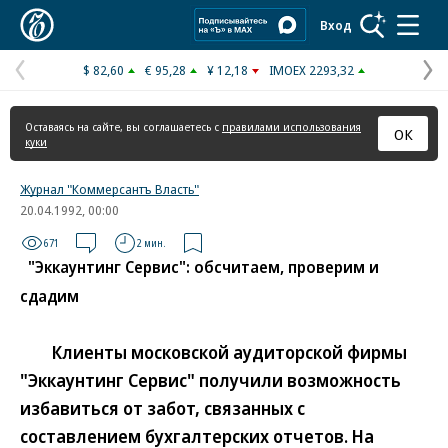
Коммерсантъ
Вход
$ 82,60
€ 95,28
¥ 12,18
IMOEX 2293,32
Предыдущая
С
страница
с
Оставаясь на сайте, вы соглашаетесь с
правилами использования
ОК
куки
Журнал "Коммерсантъ Власть"
20.04.1992, 00:00
671
2 мин.
"Эккаунтинг Сервис": обсчитаем, проверим и
сдадим
Клиенты московской аудиторской фирмы
"Эккаунтинг Сервис" получили возможность
избавиться от забот, связанных с
составлением бухгалтерских отчетов. На