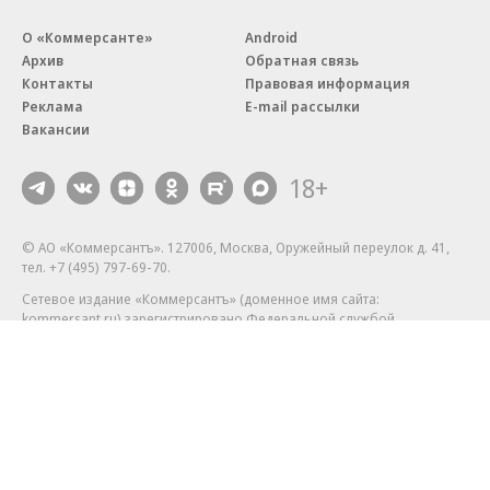
О «Коммерсанте»
Android
Архив
Обратная связь
Контакты
Правовая информация
Реклама
E-mail рассылки
Вакансии
18+
© АО «Коммерсантъ». 127006, Москва, Оружейный переулок д. 41,
тел. +7 (495) 797-69-70.
Сетевое издание «Коммерсантъ» (доменное имя сайта:
kommersant.ru) зарегистрировано Федеральной службой
по надзору в сфере связи, информационных технологий и массовых
коммуникаций (Роскомнадзор), регистрационный номер и дата
принятия решения о регистрации: серия
Эл № ФС77-76922
от 11 октября 2019 г.
Партнерские проекты/материалы, новости компаний, материалы
с пометкой «Промо» и «Официальное сообщение» опубликованы
на коммерческой основе.