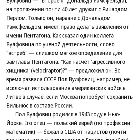
Вулфовиц — "второе я" Дональда Рамсфельда),
на протяжении почти 40 лет дружит с Ричардом
Перлом. Только он, наравне с Дональдом
Рамсфельдом, имеет право делать заявления от
имени Пентагона. Как сказал один коллега
Вулфовица по ученой деятельности, слово
"ястреб" — слишком мягкое определение для
замглавы Пентагона. "Как насчет 'агрессивного
хищника' (velociraptor)?" — предложил он. Во
время развала СССР Пол Вулфовиц, например, не
исключал использования американских войск в
Литве в случае, если Москва попробует сохранить
Вильнюс в составе России.
Пол Вулфовиц родился в 1943 году в Нью-
Йорке. Его отец — польский еврей (по профессии
математик) — бежал в США от нацистов (почти