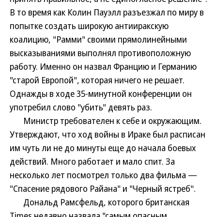
В то время как Колин Пауэлл разъезжал по миру в
попытке создать широкую антииракскую
коалицию, "Рамми" своими прямолинейными
высказываниями выполнял противоположную
работу. Именно он назвал Францию и Германию
"старой Европой", которая ничего не решает.
Однажды в ходе 35-минутной конференции он
употребил слово "убить" девять раз.
Министр требователен к себе и окружающим.
Утверждают, что ход войны в Ираке был расписан
им чуть ли не до минуты еще до начала боевых
действий. Много работает и мало спит. За
несколько лет посмотрел только два фильма —
"Спасение рядового Райана" и "Черный ястреб".
Дональд Рамсфельд, которого британская
Times недавно назвала "самым опасным