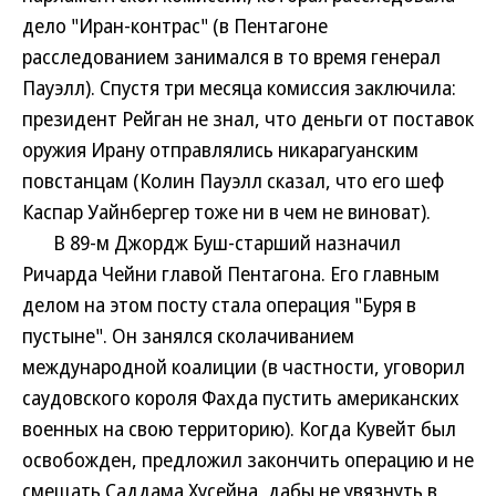
дело "Иран-контрас" (в Пентагоне
расследованием занимался в то время генерал
Пауэлл). Спустя три месяца комиссия заключила:
президент Рейган не знал, что деньги от поставок
оружия Ирану отправлялись никарагуанским
повстанцам (Колин Пауэлл сказал, что его шеф
Каспар Уайнбергер тоже ни в чем не виноват).
В 89-м Джордж Буш-старший назначил
Ричарда Чейни главой Пентагона. Его главным
делом на этом посту стала операция "Буря в
пустыне". Он занялся сколачиванием
международной коалиции (в частности, уговорил
саудовского короля Фахда пустить американских
военных на свою территорию). Когда Кувейт был
освобожден, предложил закончить операцию и не
смещать Саддама Хусейна, дабы не увязнуть в