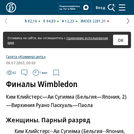
Коммерсантъ
Вход
$ 82,16
€ 94,83
¥ 12,23
IMOEX 2281,31
Предыдущая
С
страница
с
Оставаясь на сайте, вы соглашаетесь с
правилами использования
ОК
куки
Газета «Коммерсантъ»
08.07.2003, 00:00
62
1 мин.
Финалы Wimbledon
Ким Клийстерс—Аи Сугияма (Бельгия—Япония, 2)
—Вирхиния Руано Паскуаль—Паола
Женщины. Парный разряд
Ким Клийстерс--Аи Сугияма (Бельгия--Япония,