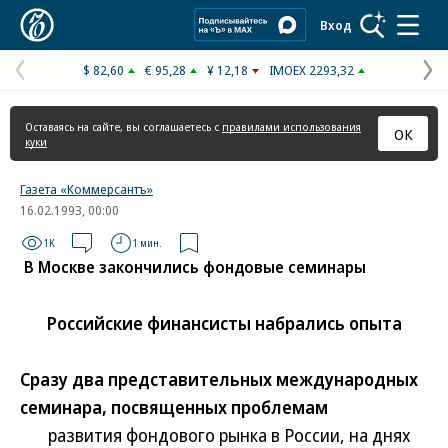
Коммерсантъ
Вход
$ 82,60
€ 95,28
¥ 12,18
IMOEX 2293,32
Предыдущая
С
страница
с
Оставаясь на сайте, вы соглашаетесь с
правилами использования
ОК
куки
Газета «Коммерсантъ»
16.02.1993, 00:00
1K
1 мин.
В Москве закончились фондовые семинары
Российские финансисты набрались опыта
Сразу два представительных международных
семинара, посвященных проблемам
развития фондового рынка в России, на днях