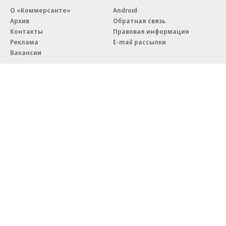
О «Коммерсанте»
Android
Архив
Обратная связь
Контакты
Правовая информация
Реклама
E-mail рассылки
Вакансии
18+
© АО «Коммерсантъ». 127006, Москва, Оружейный переулок д. 41,
тел. +7 (495) 797-69-70.
Сетевое издание «Коммерсантъ» (доменное имя сайта:
kommersant.ru) зарегистрировано Федеральной службой
по надзору в сфере связи, информационных технологий и массовых
коммуникаций (Роскомнадзор), регистрационный номер и дата
принятия решения о регистрации: серия
Эл № ФС77-76922
от 11 октября 2019 г.
Партнерские проекты/материалы, новости компаний, материалы
с пометкой «Промо» и «Официальное сообщение» опубликованы
на коммерческой основе.
На kommersant.ru применяются рекомендательные технологии.