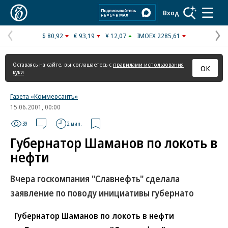
Коммерсантъ
Вход
$ 80,92
€ 93,19
¥ 12,07
IMOEX 2285,61
Предыдущая
С
страница
с
Оставаясь на сайте, вы соглашаетесь с
правилами использования
ОК
куки
Газета «Коммерсантъ»
15.06.2001, 00:00
39
2 мин.
Губернатор Шаманов по локоть в
нефти
Вчера госкомпания "Славнефть" сделала
заявление по поводу инициативы губернато
Губернатор Шаманов по локоть в нефти