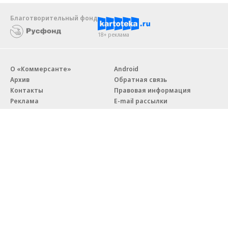
Благотворительный фонд
18+ реклама
О «Коммерсанте»
Android
Архив
Обратная связь
Контакты
Правовая информация
Реклама
E-mail рассылки
Вакансии
18+
© АО «Коммерсантъ». 127006, Москва, Оружейный переулок д. 41,
тел. +7 (495) 797-69-70.
Сетевое издание «Коммерсантъ» (доменное имя сайта:
kommersant.ru) зарегистрировано Федеральной службой
по надзору в сфере связи, информационных технологий и массовых
коммуникаций (Роскомнадзор), регистрационный номер и дата
принятия решения о регистрации: серия
Эл № ФС77-76922