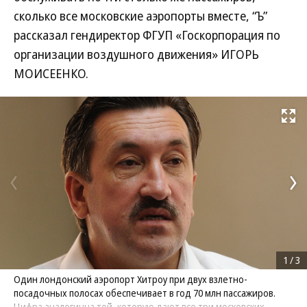
сколько все московские аэропорты вместе, “Ъ”
рассказал гендиректор ФГУП «Госкорпорация по
организации воздушного движения» ИГОРЬ
МОИСЕЕНКО.
Развернуть на
1
/
3
Один лондонский аэропорт Хитроу при двух взлетно-
посадочных полосах обеспечивает в год 70 млн пассажиров.
Цифра аналогична той, которую дают все три московских