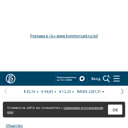
Реклама в «Ъ» www.kommersant.ru/ad
Коммерсантъ
Вход
$ 82,16
€ 94,83
¥ 12,23
IMOEX 2281,31
Предыдущая
С
страница
с
Оставаясь на сайте, вы соглашаетесь с
правилами использования
ОК
куки
Общество