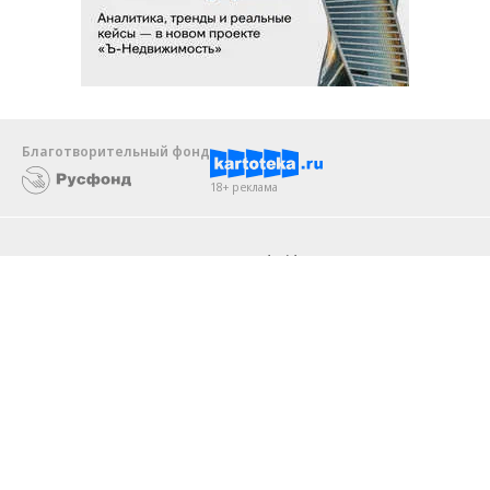
Благотворительный фонд
18+ реклама
О «Коммерсанте»
Android
Архив
Обратная связь
Контакты
Правовая информация
Реклама
E-mail рассылки
Вакансии
18+
© АО «Коммерсантъ». 127006, Москва, Оружейный переулок д. 41,
тел. +7 (495) 797-69-70.