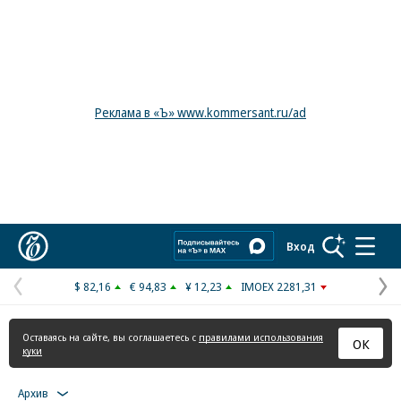
Реклама в «Ъ» www.kommersant.ru/ad
Коммерсантъ
Вход
$ 82,16
€ 94,83
¥ 12,23
IMOEX 2281,31
Предыдущая
С
страница
с
Оставаясь на сайте, вы соглашаетесь с
правилами использования
ОК
куки
Архив