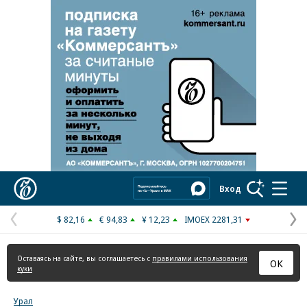
Реклама в «Ъ» www.kommersant.ru/ad
Коммерсантъ
Вход
$ 82,16
€ 94,83
¥ 12,23
IMOEX 2281,31
Предыдущая
С
страница
с
Оставаясь на сайте, вы соглашаетесь с
правилами использования
ОК
куки
Урал