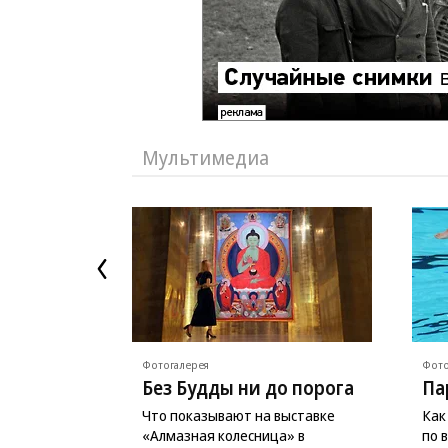
Мультимедиа
Фотогалерея
Фото
Без Будды ни до порога
Па
Что показывают на выставке
Как
«Алмазная колесница» в
по 