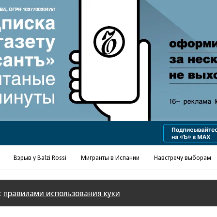
Реклама в «Ъ» www.kommersant.ru/ad
Взрыв у Balzi Rossi
Мигранты в Испании
Навстречу выборам
с
правилами использования куки