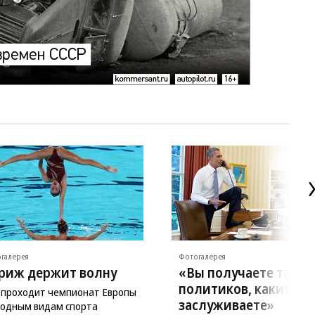
галерея
Фотогалерея
риж держит волну
«Вы получаете таких
политиков, каких са
 проходит чемпионат Европы
заслуживаете»
водным видам спорта