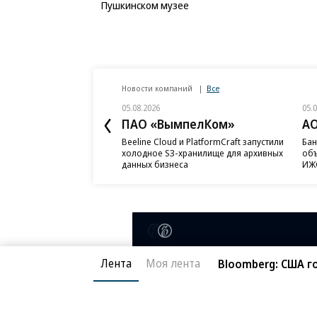
Пушкинском музее
Новости компаний
Все
05.08.2026
05.
ПАО «ВымпелКом»
АО
Beeline Cloud и PlatformCraft запустили
Бан
холодное S3-хранилище для архивных
объ
данных бизнеса
ИЖС
Лента
Моя лента
Bloomberg: США 