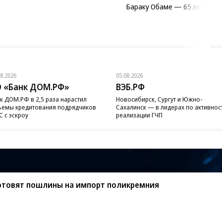
Бараку Обаме — 65 лет
08.2026
05.08.2026
 «Банк ДОМ.РФ»
ВЭБ.РФ
к ДОМ.РФ в 2,5 раза нарастил
Новосибирск, Сургут и Южно-
емы кредитования подрядчиков
Сахалинск — в лидерах по активнос
 с эскроу
реализации ГЧП
готовят пошлины на импорт поликремния