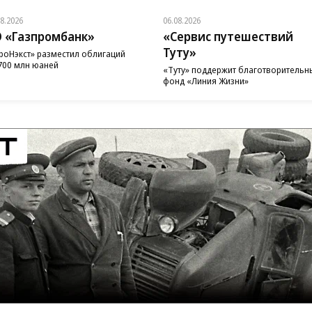
08.2026
06.08.2026
 «Газпромбанк»
«Сервис путешествий
Туту»
роНэкст» разместил облигаций
700 млн юаней
«Туту» поддержит благотворительн
фонд «Линия Жизни»