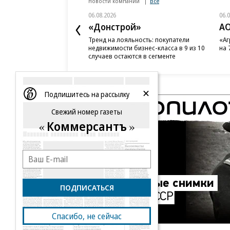
Новости компаний
Все
06.08.2026
06.
«Донстрой»
АО
Тренд на лояльность: покупатели
«Аг
недвижимости бизнес-класса в 9 из 10
на 
случаев остаются в сегменте
Подпишитесь на рассылку
Свежий номер газеты
Коммерсантъ
ПОДПИСАТЬСЯ
Спасибо, не сейчас