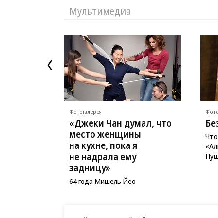
Мультимедиа
Фотогалерея
Фото
«Джеки Чан думал, что
Бе
место женщины
Что
на кухне, пока я
«Ал
не надрала ему
Пуш
задницу»
64 года Мишель Йео