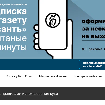
Реклама в «Ъ» www.kommersant.ru/ad
Взрыв у Balzi Rossi
Мигранты в Испании
Навстречу выборам
с
правилами использования куки