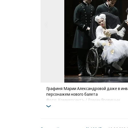
Графиня Марии Александровой даже в инв
персонажем нового балета
Фото: Коммерсантъ / Роман Яровицын