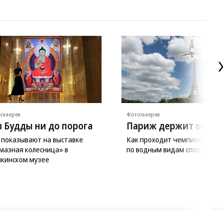
галерея
Фотогалерея
з Будды ни до порога
Париж держит волну
 показывают на выставке
Как проходит чемпионат Ев
мазная колесница» в
по водным видам спорта
кинском музее