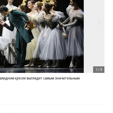
1
/
9
алидном кресле выглядит самым значительным