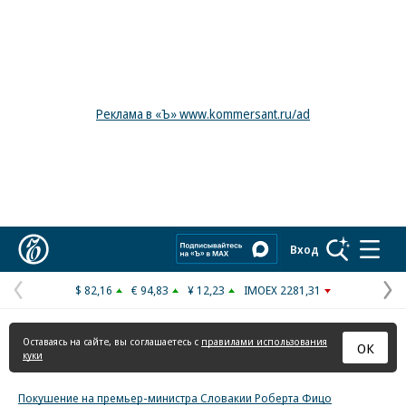
Реклама в «Ъ» www.kommersant.ru/ad
Коммерсантъ
Вход
$ 82,16
€ 94,83
¥ 12,23
IMOEX 2281,31
Предыдущая
С
страница
с
Оставаясь на сайте, вы соглашаетесь с
правилами использования
ОК
куки
Покушение на премьер-министра Словакии Роберта Фицо