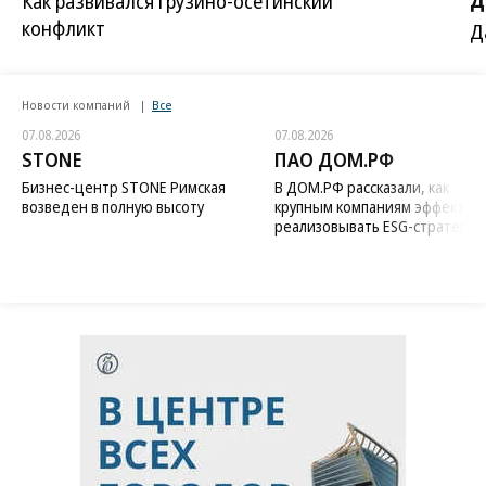
Как развивался грузино-осетинский
конфликт
Д
Новости компаний
Все
07.08.2026
07.08.2026
STONE
ПАО ДОМ.РФ
Бизнес-центр STONE Римская
В ДОМ.РФ рассказали, как
возведен в полную высоту
крупным компаниям эффектив
реализовывать ESG-стратегию