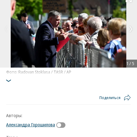
Развернуть на
1
/
5
Фото: Radovan Stoklasa / TASR / AP
Поделиться
Авторы:
Александра Горошилова