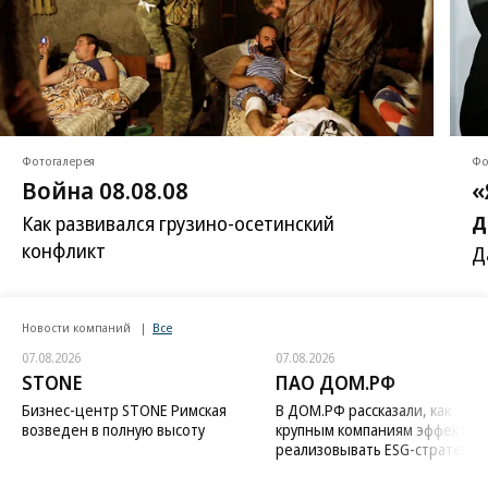
Фотогалерея
Фо
Война 08.08.08
«
д
Как развивался грузино-осетинский
конфликт
Д
Новости компаний
Все
07.08.2026
07.08.2026
STONE
ПАО ДОМ.РФ
Бизнес-центр STONE Римская
В ДОМ.РФ рассказали, как
возведен в полную высоту
крупным компаниям эффектив
реализовывать ESG-стратегию