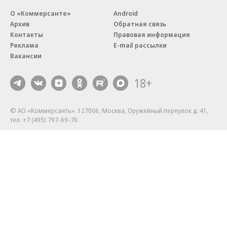
О «Коммерсанте»
Android
Архив
Обратная связь
Контакты
Правовая информация
Реклама
E-mail рассылки
Вакансии
18+
© АО «Коммерсантъ». 127006, Москва, Оружейный переулок д. 41,
тел. +7 (495) 797-69-70.
Сетевое издание «Коммерсантъ» (доменное имя сайта:
kommersant.ru) зарегистрировано Федеральной службой
по надзору в сфере связи, информационных технологий и массовых
коммуникаций (Роскомнадзор), регистрационный номер и дата
принятия решения о регистрации: серия
Эл № ФС77-76922
от 11 октября 2019 г.
Партнерские проекты/материалы, новости компаний, материалы
с пометкой «Промо» и «Официальное сообщение» опубликованы
на коммерческой основе.