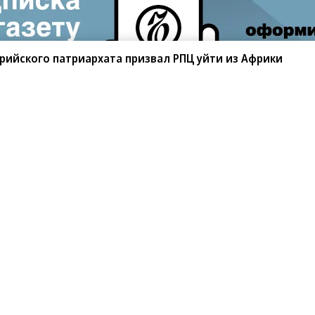
рийского патриархата призвал РПЦ уйти из Африки
санте»
Реклама
Обратная связь
Вакансии
Правовая информация
Android
E-mail рассылки
реулок д. 41,
тел. +7 (495) 797-69-70.
Партнерские проекты/матери
«Промо» и «Официальное со
а: kommersant.ru) зарегистрировано