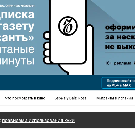
Реклама в «Ъ» www.kommersant.ru/ad
Что посмотреть в кино
Взрыв у Balzi Rossi
Мигранты в Испании
с
правилами использования куки