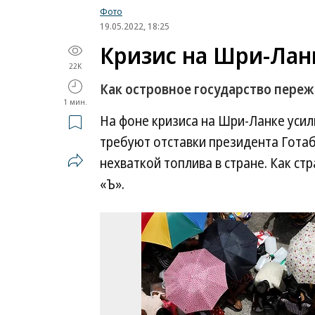
Фото
19.05.2022, 18:25
Кризис на Шри-Лан
22K
Как островное государство пере
1 мин.
На фоне кризиса на Шри-Ланке уси
требуют отставки президента Гота
нехваткой топлива в стране. Как ст
«Ъ».