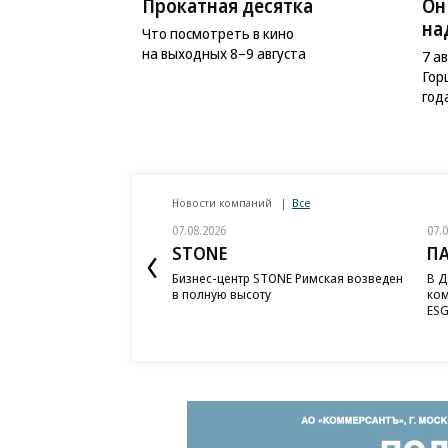
Прокатная десятка
Он
на
Что посмотреть в кино
на выходных 8–9 августа
7 а
Гор
год
Новости компаний
Все
07.08.2026
07.
STONE
П
Бизнес-центр STONE Римская возведен
В Д
в полную высоту
ком
ESG