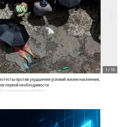
1
/
18
ротесты против ухудшения условий жизни населения,
ров первой необходимости
ить керосин на заправке