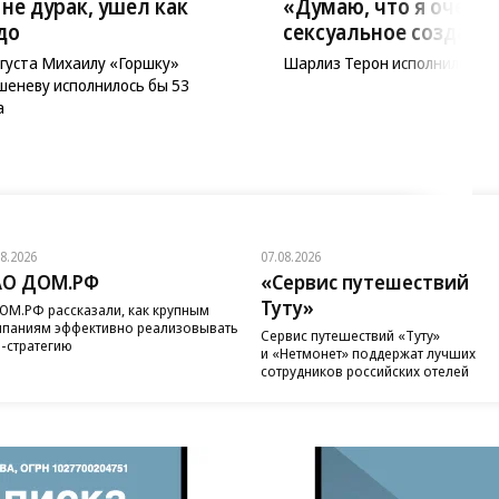
 не дурак, ушел как
«Думаю, что я очень
до
сексуальное создани
вгуста Михаилу «Горшку»
Шарлиз Терон исполнился 51
шеневу исполнилось бы 53
а
08.2026
07.08.2026
АО ДОМ.РФ
«Сервис путешествий
Туту»
ОМ.РФ рассказали, как крупным
паниям эффективно реализовывать
Сервис путешествий «Туту»
-стратегию
и «Нетмонет» поддержат лучших
сотрудников российских отелей