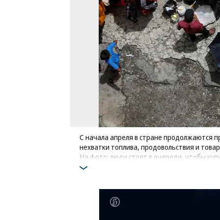
С начала апреля в стране продолжаются п
нехватки топлива, продовольствия и това
На фото: люди стоят в очереди, чтобы куп
Фото: Reuters / Adnan Abidi