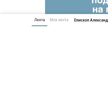
Лента
Моя лента
Епископ Александ
Благотворительный фонд
О «Коммер
Архив
Контакты
18+ реклама
© АО «Коммерсантъ». 127006, Москва, Оружейный пе
Сетевое издание «Коммерсантъ» (доменное имя сайт