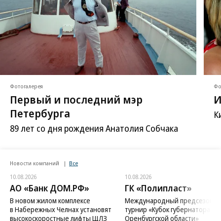
Фотогалерея
Фо
Первый и последний мэр
И
Петербурга
К
89 лет со дня рождения Анатолия Собчака
Новости компаний
Все
10.08.2026
10.08.2026
АО «Банк ДОМ.РФ»
ГК «Полипласт»
В новом жилом комплексе
Международный предсезонн
в Набережных Челнах установят
турнир «Кубок губернатора
высокоскоростные лифты ЩЛЗ
Оренбургской области»