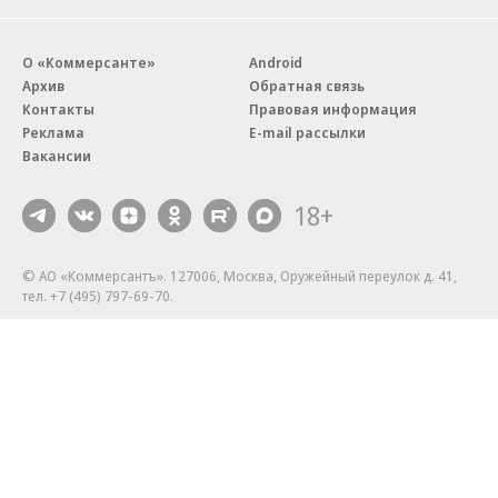
О «Коммерсанте»
Android
Архив
Обратная связь
Контакты
Правовая информация
Реклама
E-mail рассылки
Вакансии
18+
© АО «Коммерсантъ». 127006, Москва, Оружейный переулок д. 41,
тел. +7 (495) 797-69-70.
Сетевое издание «Коммерсантъ» (доменное имя сайта:
kommersant.ru) зарегистрировано Федеральной службой
по надзору в сфере связи, информационных технологий и массовых
коммуникаций (Роскомнадзор), регистрационный номер и дата
принятия решения о регистрации: серия
Эл № ФС77-76922
от 11 октября 2019 г.
Партнерские проекты/материалы, новости компаний, материалы
с пометкой «Промо» и «Официальное сообщение» опубликованы