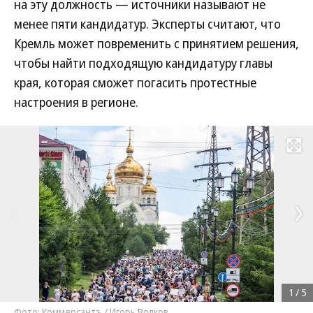
на эту должность — источники называют не
менее пяти кандидатур. Эксперты считают, что
Кремль может повременить с принятием решения,
чтобы найти подходящую кандидатуру главы
края, которая сможет погасить протестные
настроения в регионе.
Развернуть на
1
/
5
Фото: Коммерсантъ / Игорь Волков