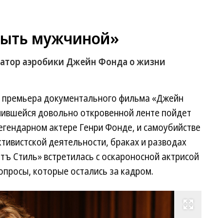
быть мужчиной»
затор аэробики Джейн Фонда о жизни
я премьера документального фильма «Джейн
учившейся довольно откровенной ленте пойдет
егендарном актере Генри Фонде, и самоубийстве
ктивистской деятельности, браках и разводах
тъ Стиль» встретилась с оскароносной актрисой
опросы, которые остались за кадром.
Развернуть на весь экран