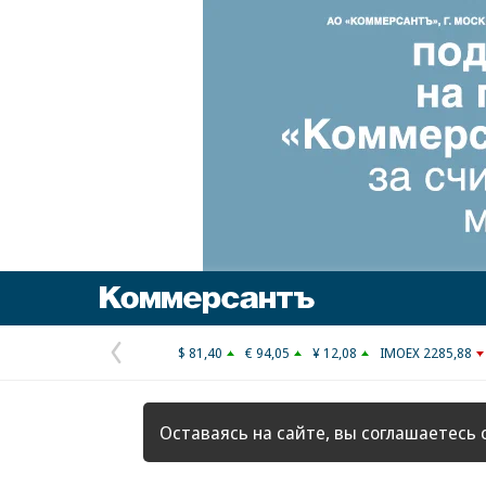
Коммерсантъ
$ 81,40
€ 94,05
¥ 12,08
IMOEX 2285,88
Предыдущая
страница
Оставаясь на сайте, вы соглашаетесь 