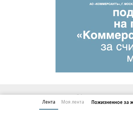
Благотворительный фонд
О «Коммер
Лента
Моя лента
Пожизненное за 
Архив
Контакты
18+ реклама
© АО «Коммерсантъ». 127006, Москва, Оружейный пе