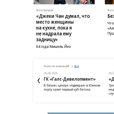
Фотогалерея
Фото
«Джеки Чан думал, что
Бе
место женщины
Что
на кухне, пока я
«Ал
не надрала ему
Пуш
задницу»
64 года Мишель Йео
Новости компаний
Все
06.08.2026
06.
ГК «Галс-Девелопмент»
«Д
В бизнес-центре «Адмирал» в Южном
Тре
порту залит первый куб бетона
нед
слу