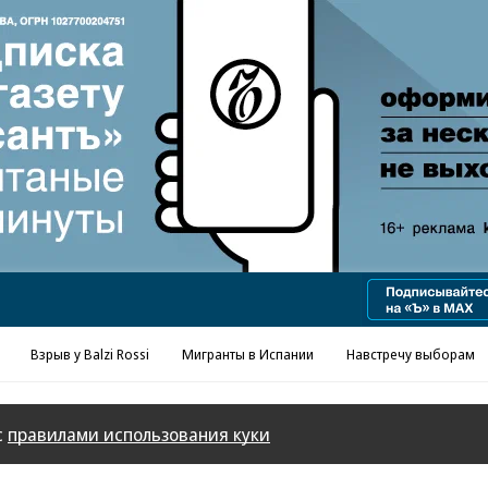
Реклама в «Ъ» www.kommersant.ru/ad
Взрыв у Balzi Rossi
Мигранты в Испании
Навстречу выборам
с
правилами использования куки