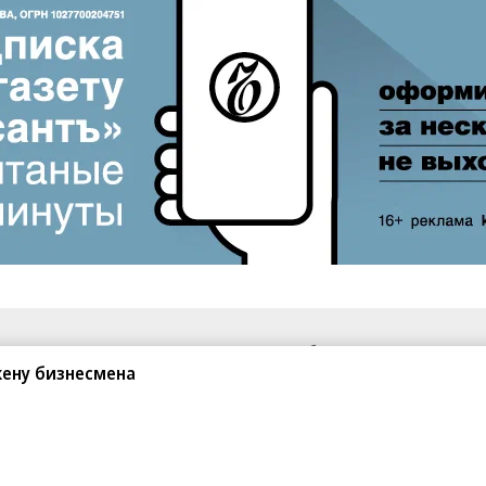
санте»
Реклама
Обратная связь
жену бизнесмена
Вакансии
Правовая информация
Android
E-mail рассылки
реулок д. 41,
тел. +7 (495) 797-69-70.
Партнерские проекты/матери