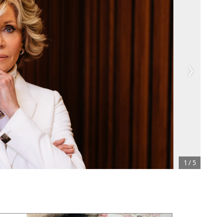
1
/
5