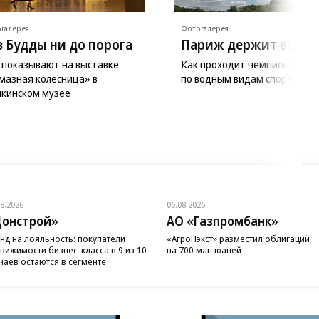
галерея
Фотогалерея
з Будды ни до порога
Париж держит волну
 показывают на выставке
Как проходит чемпионат Ев
мазная колесница» в
по водным видам спорта
кинском музее
08.2026
06.08.2026
онстрой»
АО «Газпромбанк»
нд на лояльность: покупатели
«АгроНэкст» разместил облигаций
вижимости бизнес-класса в 9 из 10
на 700 млн юаней
чаев остаются в сегменте