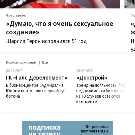
Фотогалерея
Фо
«Думаю, что я очень сексуальное
«
создание»
ж
н
Шарлиз Терон исполнился 51 год
6
Новости компаний
Все
06.08.2026
06.08.2026
ГК «Галс-Девелопмент»
«Донстрой»
В бизнес-центре «Адмирал» в
Тренд на лояльность: покупат
Южном порту залит первый куб
недвижимости бизнес-класса в
бетона
из 10 случаев остаются
в сегменте