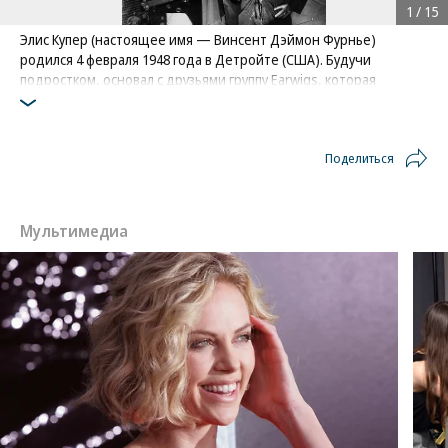
1
/
15
Элис Купер (настоящее имя — Винсент Дэймон Фурнье)
родился 4 февраля 1948 года в Детройте (США). Будучи
подростком, основал с друзьями группу Earwigs, которая
исполняла кавер-версии песен The Beatles. Позже группа
сменила название на The Spiders
Фото: Ron Frehm / AP
Поделиться
Мультимедиа