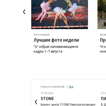
Фотогалерея
Нагл
Лучшие фото недели
Пр
“Ъ” собрал запоминающиеся
Что
кадры 1–7 августа
на 
Новости компаний
Все
07.08.2026
07.
STONE
П
Бизнес-центр STONE Римская возведен
В Д