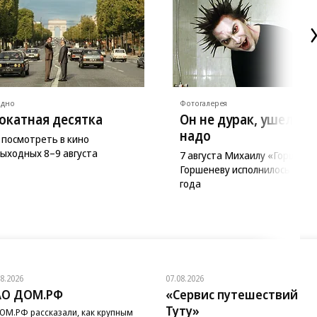
ядно
Фотогалерея
окатная десятка
Он не дурак, ушел ка
надо
 посмотреть в кино
выходных 8–9 августа
7 августа Михаилу «Горшку»
Горшеневу исполнилось бы 5
года
08.2026
07.08.2026
АО ДОМ.РФ
«Сервис путешествий
Туту»
ОМ.РФ рассказали, как крупным