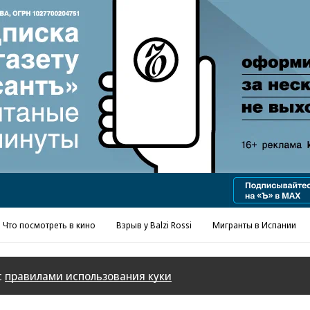
Реклама в «Ъ» www.kommersant.ru/ad
Что посмотреть в кино
Взрыв у Balzi Rossi
Мигранты в Испании
с
правилами использования куки