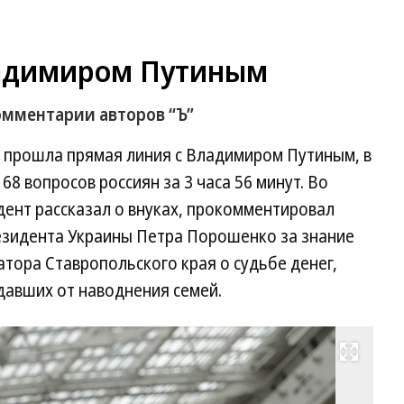
ладимиром Путиным
омментарии авторов “Ъ”
аз прошла прямая линия с Владимиром Путиным, в
68 вопросов россиян за 3 часа 56 минут. Во
дент рассказал о внуках, прокомментировал
езидента Украины Петра Порошенко за знание
натора Ставропольского края о судьбе денег,
авших от наводнения семей.
Развернуть на весь экран