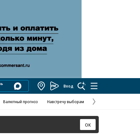
Вход
Коммерсантъ
FM
Валютный прогноз
Навстречу выборам
Скандал в FIFA
Названия опе
Колесников
Следующая
страница
ОК