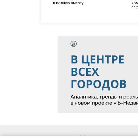
в полную высоту
ком
ESG
Благотворительный фонд
О «Коммер