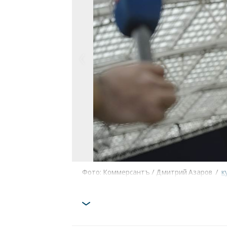
Фото: Коммерсантъ / Дмитрий Азаров
/
к