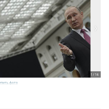
1
/
14
упить фото