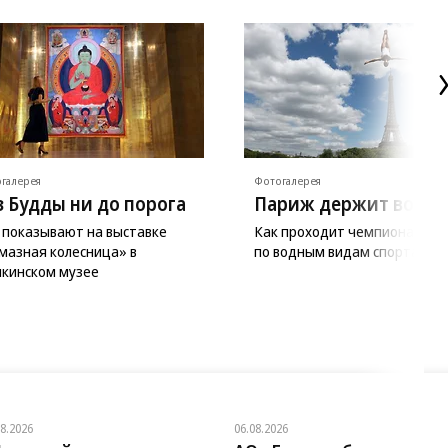
галерея
Фотогалерея
з Будды ни до порога
Париж держит волну
 показывают на выставке
Как проходит чемпионат Ев
мазная колесница» в
по водным видам спорта
кинском музее
08.2026
06.08.2026