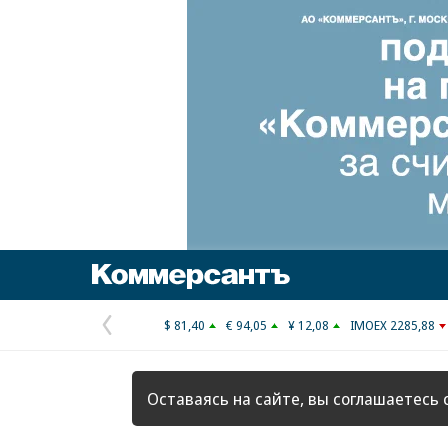
Коммерсантъ
$ 81,40
€ 94,05
¥ 12,08
IMOEX 2285,88
Предыдущая
страница
Оставаясь на сайте, вы соглашаетесь 