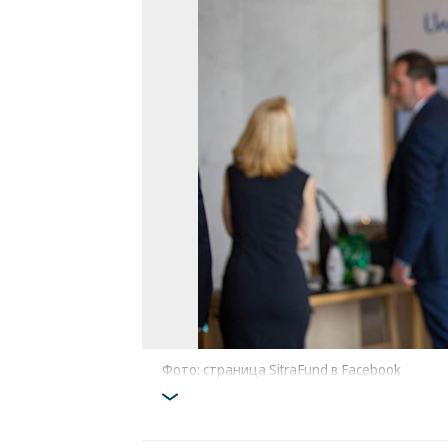
Фото: страница SitraFund в Facebook