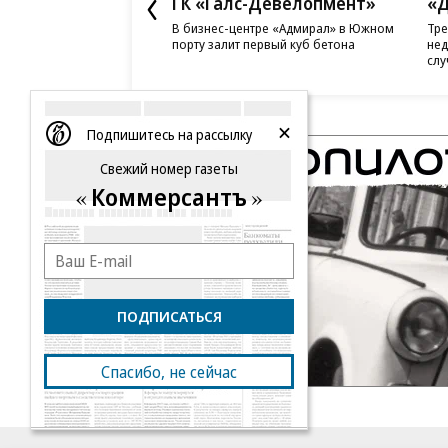
ГК «Галс-Девелопмент»
«Д
В бизнес-центре «Адмирал» в Южном
Тре
порту залит первый куб бетона
нед
слу
Подпишитесь на рассылку
Свежий номер газеты
Коммерсантъ
ПОДПИСАТЬСЯ
Спасибо, не сейчас