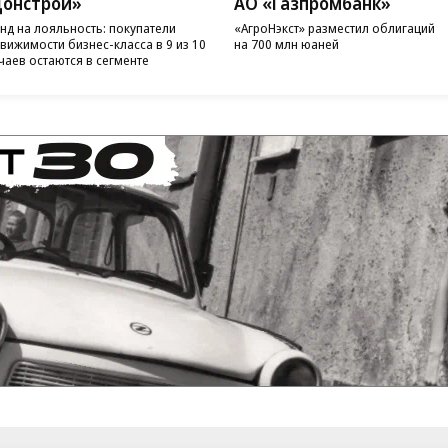
онстрой»
АО «Газпромбанк»
нд на лояльность: покупатели
«АгроНэкст» разместил облигаций
вижимости бизнес-класса в 9 из 10
на 700 млн юаней
чаев остаются в сегменте