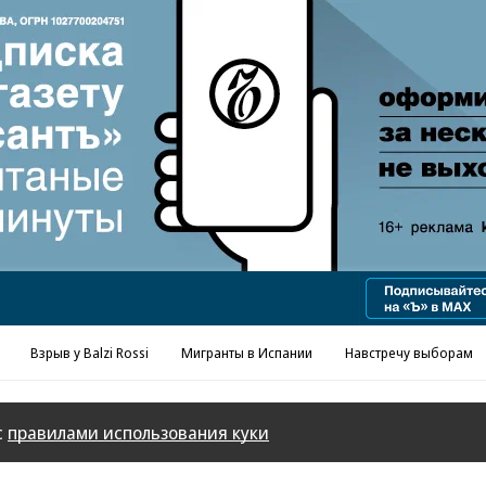
Реклама в «Ъ» www.kommersant.ru/ad
Взрыв у Balzi Rossi
Мигранты в Испании
Навстречу выборам
с
правилами использования куки