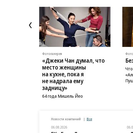
Фотогалерея
Фото
«Джеки Чан думал, что
Бе
место женщины
Что
на кухне, пока я
«Ал
не надрала ему
Пуш
задницу»
64 года Мишель Йео
Новости компаний
Все
06.08.2026
06.