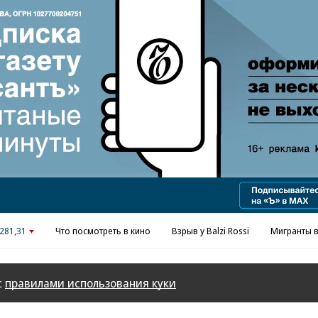
Реклама в «Ъ» www.kommersant.ru/ad
281,31
Что посмотреть в кино
Взрыв у Balzi Rossi
Мигранты в
с
правилами использования куки