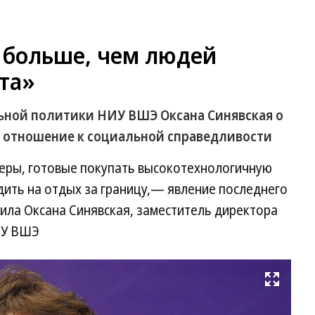
в больше, чем людей
та»
ьной политики НИУ ВШЭ Оксана Синявская о
 отношение к социальной справедливости
еры, готовые покупать высокотехнологичную
здить на отдых за границу,— явление последнего
нила Оксана Синявская, заместитель директора
ИУ ВШЭ
Развернуть на весь экран