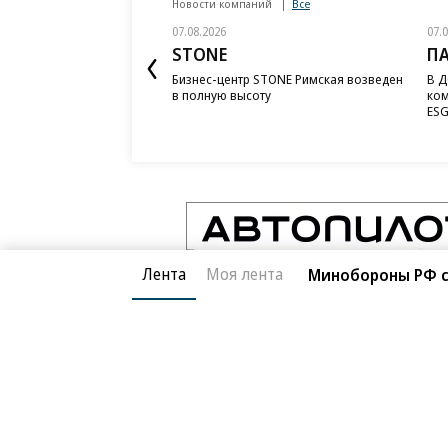
Новости компаний
Все
07.08.2026
07.
STONE
П
Бизнес-центр STONE Римская возведен
В Д
в полную высоту
ком
ESG
Лента
Моя лента
Минобороны РФ с