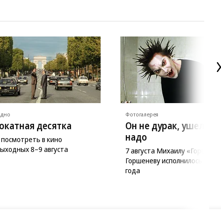
ядно
Фотогалерея
окатная десятка
Он не дурак, ушел ка
надо
 посмотреть в кино
выходных 8–9 августа
7 августа Михаилу «Горшку»
Горшеневу исполнилось бы 5
года