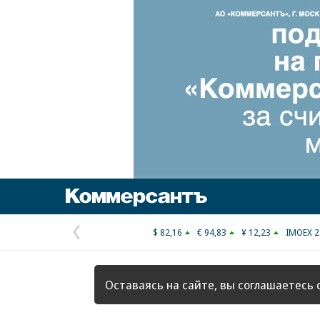
Коммерсантъ
$ 82,16
€ 94,83
¥ 12,23
IMOEX 2
Предыдущая
страница
Оставаясь на сайте, вы соглашаетесь 