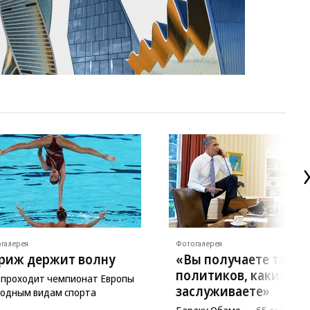
галерея
Фотогалерея
риж держит волну
«Вы получаете таких
политиков, каких са
 проходит чемпионат Европы
заслуживаете»
водным видам спорта
Бараку Обаме — 65 лет