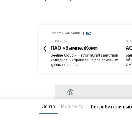
Новости компаний
Все
05.08.2026
05.
ПАО «ВымпелКом»
АО
Beeline Cloud и PlatformCraft запустили
Бан
холодное S3-хранилище для архивных
объ
данных бизнеса
ИЖС
Лента
Моя лента
Потребители выб