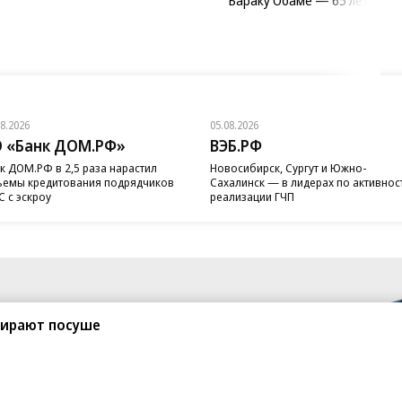
08.2026
05.08.2026
 «Банк ДОМ.РФ»
ВЭБ.РФ
к ДОМ.РФ в 2,5 раза нарастил
Новосибирск, Сургут и Южно-
емы кредитования подрядчиков
Сахалинск — в лидерах по активнос
 с эскроу
реализации ГЧП
ирают посуше