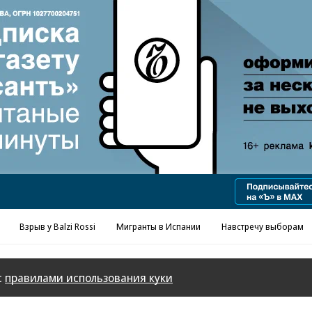
Реклама в «Ъ» www.kommersant.ru/ad
Взрыв у Balzi Rossi
Мигранты в Испании
Навстречу выборам
с
правилами использования куки