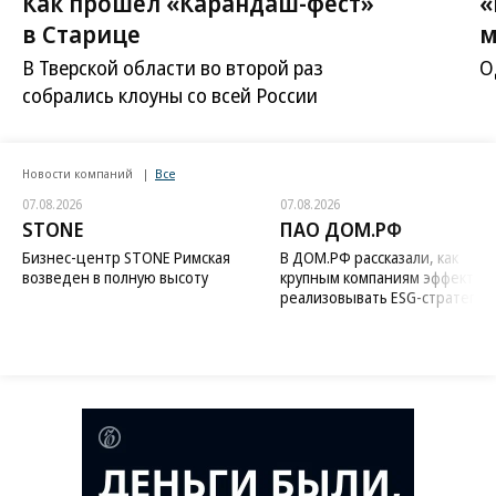
Как прошел «Карандаш-фест»
«
в Старице
м
В Тверской области во второй раз
О
собрались клоуны со всей России
Новости компаний
Все
07.08.2026
07.08.2026
STONE
ПАО ДОМ.РФ
Бизнес-центр STONE Римская
В ДОМ.РФ рассказали, как
возведен в полную высоту
крупным компаниям эффектив
реализовывать ESG-стратегию