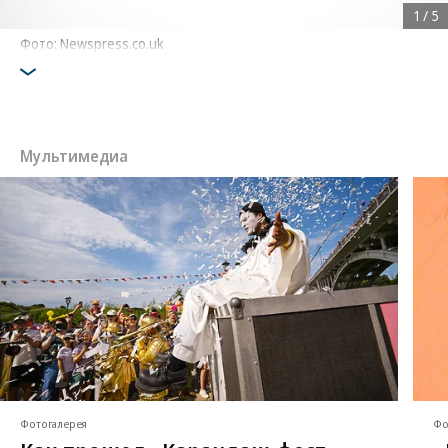
1
/
5
Фото: Newspress.co.uk
Мультимедиа
Фотогалерея
Фо