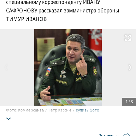
специальному корреспонденту ИВАНУ
САФРОНОВУ рассказал замминистра обороны
ТИМУР ИВАНОВ.
Развернуть на
1
/
3
Фото: Коммерсантъ / Петр Кассин
/
купить фото
Поделиться