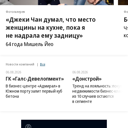
Фотогалерея
Фо
«Джеки Чан думал, что место
Б
женщины на кухне, пока я
Ч
не надрала ему задницу»
к
64 года Мишель Йео
Новости компаний
Все
06.08.2026
06.08.2026
ГК «Галс-Девелопмент»
«Донстрой»
В бизнес-центре «Адмирал» в
Тренд на лояльность: покупат
Южном порту залит первый куб
недвижимости бизнес-класса в
бетона
из 10 случаев остаются
в сегменте